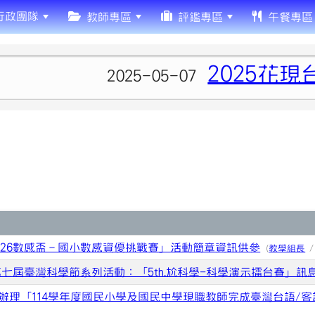
行政團隊
教師專區
評鑑專區
午餐專區
2025花現台七
2025-05-07
026數感盃－國小數感資優挑戰賽」活動簡章資訊供參
(
教學組長
/
第七屆臺灣科學節系列活動：「5th.尬科學-科學演示擂台賽」訊
辦理「114學年度國民小學及國民中學現職教師完成臺灣台語/