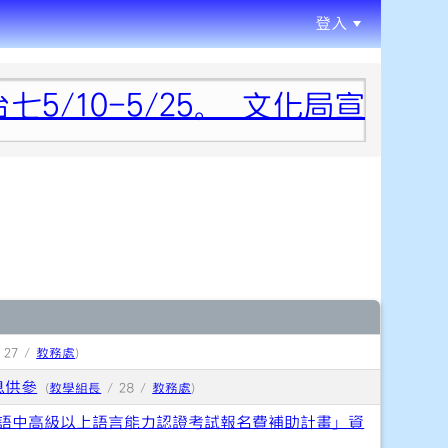
登入
:::
5/10-5/25。 文化局宣傳影片【5
 27 /
教務處
)
息供參
(
教學組長
/ 28 /
教務處
)
客語中高級以上語言能力認證考試報名費補助計畫」資