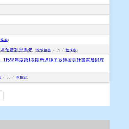
教務處
)
地區預賽訊息供參
(
教學組長
/ 35 /
教務處
)
」115學年度第1學期新進種子教師招募計畫書及辦理
長
/ 30 /
教務處
)