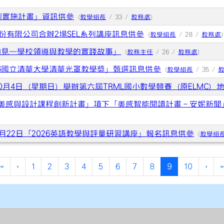
訓實施計畫」資訊供參
(
教學組長
/ 33 /
教務處
)
有限公司合辦2場SEL系列講座訊息供參
(
教學組長
/ 28 /
教務處
)
知見—學校領導與教學的實踐故事」
(
教務主任
/ 26 /
教務處
)
26國立清華大學清華光罩教學獎」甄選訊息供參
(
教學組長
/ 35 /
0月4日（星期日）舉辦第六屆TRML國小數學競賽（原ELMC）
5年美感與設計課程創新計畫」項下「美感智能閱讀計畫－安妮新聞
月22日「2026英語教學與評量研習講座」報名訊息供參
(
教學組
(current)
«
‹
1
2
3
4
5
6
7
8
9
10
›
»