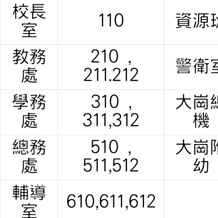
校長
110
資源
室
教務
210 ,
警衛
處
211.212
學務
310 ,
大崗
處
311,312
機
總務
510 ,
大崗
處
511,512
幼
輔導
610,611,612
室