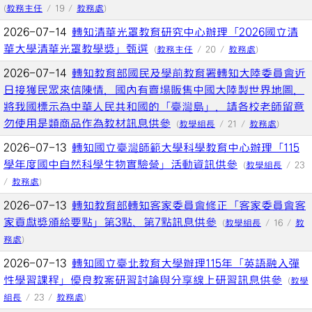
(
教務主任
/ 19 /
教務處
)
2026-07-14
轉知清華光罩教育研究中心辦理「2026國立清
華大學清華光罩教學獎」甄選
(
教務主任
/ 20 /
教務處
)
2026-07-14
轉知教育部國民及學前教育署轉知大陸委員會近
日接獲民眾來信陳情，國內有賣場販售中國大陸製世界地圖，
將我國標示為中華人民共和國的「臺灣島」，請各校老師留意
勿使用是類商品作為教材訊息供參
(
教學組長
/ 21 /
教務處
)
2026-07-13
轉知國立臺灣師範大學科學教育中心辦理「115
學年度國中自然科學生物實驗營」活動資訊供參
(
教學組長
/ 23
/
教務處
)
2026-07-13
轉知教育部轉知客家委員會修正「客家委員會客
家貢獻獎頒給要點」第3點、第7點訊息供參
(
教學組長
/ 16 /
教
務處
)
2026-07-13
轉知國立臺北教育大學辦理115年「英語融入彈
性學習課程」優良教案研習討論與分享線上研習訊息供參
(
教學
組長
/ 23 /
教務處
)