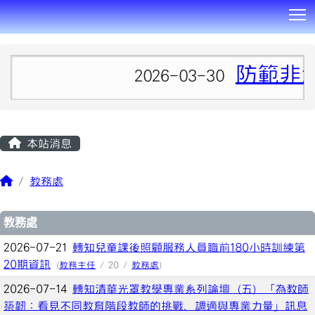
T
:::
防範非
2026-03-30
本站消息
教務處
文章列表
教務處
2026-07-21
轉知兒童課後照顧服務人員職前180小時訓練第
20期資訊
(
教務主任
/ 20 /
教務處
)
2026-07-14
轉知清華光罩教學專業系列論壇（五）「為教師
築韌：看見不同教育階段教師的挑戰、調適與專業力量」訊息