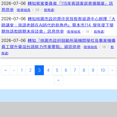
2026-07-06
轉知客家委員會「115年客語家庭表揚簡章」訊
息供參
(
教學組長
/ 28 /
教務處
)
2026-07-06
轉知桃園市政府原住民族教育資源中心辦理「大
師講堂：族語老師在AI時代的新角色』暨本市114 學年度下學
期族語教師期末座談會」訊息供參
(
教學組長
/ 18 /
教務處
)
2026-07-06
轉知「桃園市政府鼓勵所屬機關學校及事業機構
員工提升臺灣台語能力作業要點」資訊供參
(
教學組長
/ 18 /
教
務處
)
(current)
«
‹
1
2
3
4
5
6
7
8
9
10
›
»