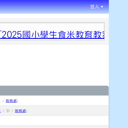
登入
:::
025國小學生食米教育教案徵件
4 /
教務處
)
長
/ 31 /
教務處
)