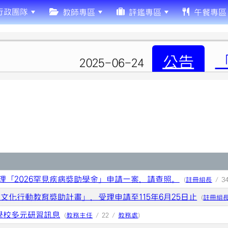
行政團隊
教師專區
評鑑專區
午餐專區
公告
「2
2025-06-24
理「2026罕見疾病獎助學金」申請一案，請查照。
(
註冊組長
/ 3
6年文化行動教育獎助計畫」，受理申請至115年6月25日止
(
註冊組
理學校多元研習訊息
(
教務主任
/ 22 /
教務處
)