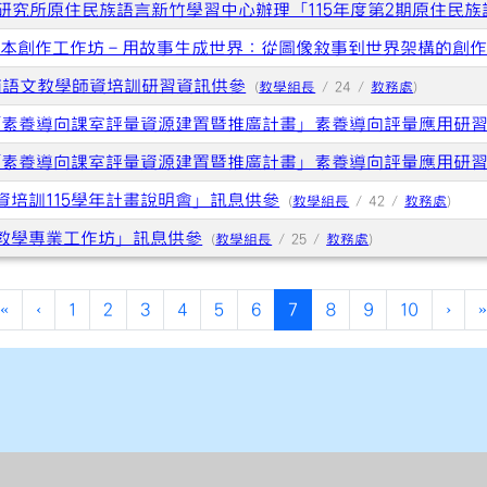
研究所原住民族語言新竹學習中心辦理「115年度第2期原住民
6繪本創作工作坊－用故事生成世界：從圖像敘事到世界架構的創
南語文教學師資培訓研習資訊供參
(
教學組長
/ 24 /
教務處
)
年「素養導向課室評量資源建置暨推廣計畫」素養導向評量應用研
年「素養導向課室評量資源建置暨推廣計畫」素養導向評量應用研
培訓115學年計畫說明會」訊息供參
(
教學組長
/ 42 /
教務處
)
教學專業工作坊」訊息供參
(
教學組長
/ 25 /
教務處
)
(current)
«
‹
1
2
3
4
5
6
7
8
9
10
›
»