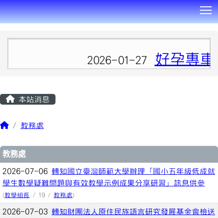
T
:::
好孕專車
2026-01-27
本站消息
教務處
文章列表
教務處
2026-07-06
轉知國立臺灣師範大學辦理「國小五年級低成就
學生數學疑難問題與有效教學示例成果分享研習」訊息供參
(
教學組長
/ 19 /
教務處
)
2026-07-03
轉知財團法人原住民族語言研究發展基金會檢送