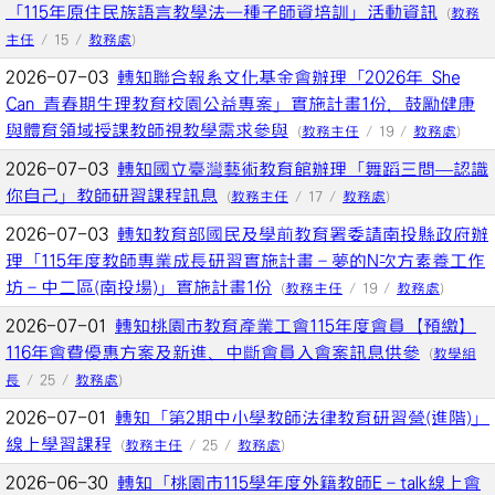
「115年原住民族語言教學法—種子師資培訓」活動資訊
(
教務
主任
/ 15 /
教務處
)
2026-07-03
轉知聯合報系文化基金會辦理「2026年 She
Can 青春期生理教育校園公益專案」實施計畫1份，鼓勵健康
與體育領域授課教師視教學需求參與
(
教務主任
/ 19 /
教務處
)
2026-07-03
轉知國立臺灣藝術教育館辦理「舞蹈三問―認識
你自己」教師研習課程訊息
(
教務主任
/ 17 /
教務處
)
2026-07-03
轉知教育部國民及學前教育署委請南投縣政府辦
理「115年度教師專業成長研習實施計畫–夢的N次方素養工作
坊–中二區(南投場)」實施計畫1份
(
教務主任
/ 19 /
教務處
)
2026-07-01
轉知桃園市教育產業工會115年度會員【預繳】
116年會費優惠方案及新進、中斷會員入會案訊息供參
(
教學組
長
/ 25 /
教務處
)
2026-07-01
轉知「第2期中小學教師法律教育研習營(進階)」
線上學習課程
(
教務主任
/ 25 /
教務處
)
2026-06-30
轉知「桃園市115學年度外籍教師E－talk線上會