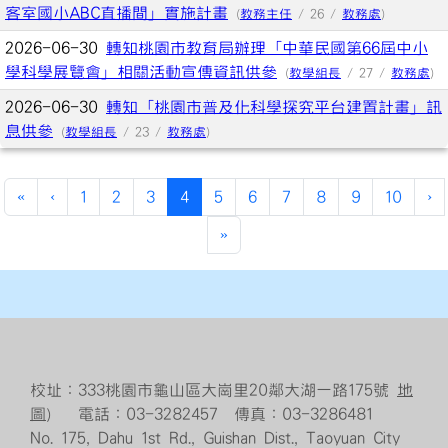
客室國小ABC直播間」實施計畫
(
教務主任
/ 26 /
教務處
)
2026-06-30
轉知桃園市教育局辦理「中華民國第66屆中小
學科學展覽會」相關活動宣傳資訊供參
(
教學組長
/ 27 /
教務處
)
2026-06-30
轉知「桃園市普及化科學探究平台建置計畫」訊
息供參
(
教學組長
/ 23 /
教務處
)
(current)
«
‹
1
2
3
4
5
6
7
8
9
10
›
»
校址：333桃園市龜山區大崗里20鄰大湖一路175號
地
圖
） 電話：03-3282457 傳真：03-3286481
No. 175, Dahu 1st Rd., Guishan Dist., Taoyuan City