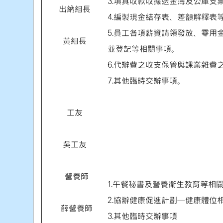
3.填具收款收據送金簿及公庫支
出納組長
4.編製現金結存表、差額解釋表
5.員工各項薪資請領發放、零用
黃組長
並登記等相關事項。
6.代辦費之收支保管與課業雜費
7.其他臨時交辦事項。
工友
吳工友
營養師
1.午餐秘書及營養衛生教育等相
2.協辦健康促進計劃─健康體位
薛營養師
3.其他臨時交辦事項