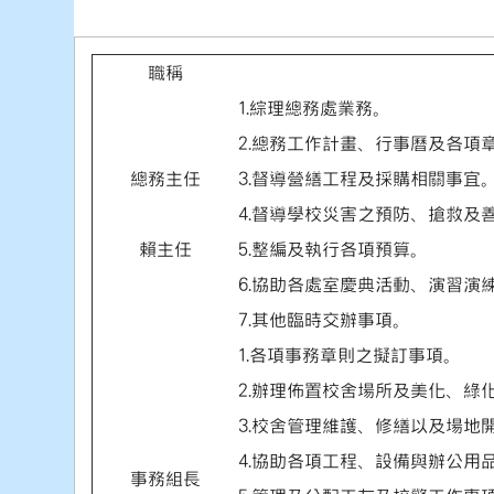
職稱
1.綜理總務處業務。
2.總務工作計畫、行事曆及各項
總務主任
3.督導營繕工程及採購相關事宜
4.督導學校災害之預防、搶救及
賴主任
5.整編及執行各項預算。
6.協助各處室慶典活動、演習演
7.其他臨時交辦事項。
1.各項事務章則之擬訂事項。
2.辦理佈置校舍場所及美化、綠
3.校舍管理維護、修繕以及場地
4.協助各項工程、設備與辦公用
事務組長