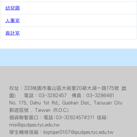
幼兒園
4464
人事室
4069
會計室
2609
校址：333桃園市龜山區大崗里20鄰大湖一路175號
地
圖
） 電話：03-3282457 傳真：03-3286481
No. 175, Dahu 1st Rd., Guishan Dist., Taoyuan City
郵遞區號 , Taiwan (R.O.C.)
個資聯繫窗口：電話:03-3282457#211 信箱:
mis@gs.dges.tyc.edu.tw
學生輔導信箱：bigtiger0107@gs.dges.tyc.edu.tw