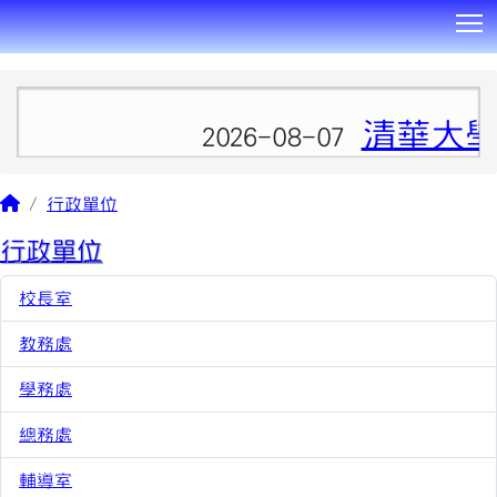
T
:::
清華大學
2026-08-07
行政單位
行政單位
校長室
7462
教務處
7853
學務處
5945
總務處
5134
輔導室
5690