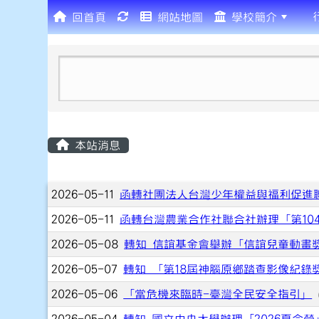
回首頁
網站地圖
學校簡介
:::
本站消息
文章列表
2026-05-11
函轉社團法人台灣少年權益與福利促進
2026-05-11
函轉台灣農業合作社聯合社辦理「第10
2026-05-08
轉知 信誼基金會舉辦「信誼兒童動畫
2026-05-07
轉知 「第18屆神腦原鄉踏查影像紀錄
2026-05-06
「當危機來臨時-臺灣全民安全指引」