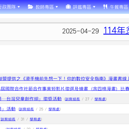
行政團隊
教師專區
評鑑專區
午餐專區
114年
2025-04-29
聯盟提供之《滑手機前先想一下！你的數位安全指南》漫畫書線
4屆國際合作社節合作事業短影片徵選及繪畫（含四格漫畫）比
獎─台灣兒童創作組」徵獎活動
(
訓育組長
/ 27 /
學務處
)
獎」活動
(
訓育組長
/ 25 /
學務處
)
(
訓育組長
/ 31 /
學務處
)