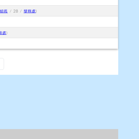
組長
/ 28 /
學務處
)
務處
)