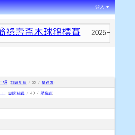
登入
:::
翁祿壽盃木球錦標賽
1
2025-04-29
上版
(
訓育組長
/ 32 /
學務處
)
賽」
(
訓育組長
/ 40 /
學務處
)