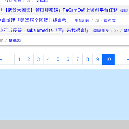
」
(
訓育組長
/ 32 /
學務處
)
年「【武營大圖鑑】管風琴密碼」PaGamO線上遊戲平台任務
(
訓育
金會辦理「第25屆全國經典總會考」
(
訓育組長
/ 26 /
學務處
)
成長營 -sakalemedita『原』來我很會!」
(
訓育組長
/ 27 /
學
61 /
學務處
)
(current)
«
‹
1
2
3
4
5
6
7
8
9
10
›
»