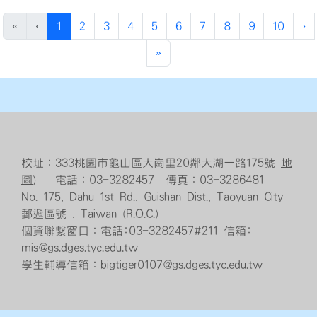
(current)
«
‹
1
2
3
4
5
6
7
8
9
10
›
»
校址：333桃園市龜山區大崗里20鄰大湖一路175號
地
圖
） 電話：03-3282457 傳真：03-3286481
No. 175, Dahu 1st Rd., Guishan Dist., Taoyuan City
郵遞區號 , Taiwan (R.O.C.)
個資聯繫窗口：電話:03-3282457#211 信箱:
mis@gs.dges.tyc.edu.tw
學生輔導信箱：bigtiger0107@gs.dges.tyc.edu.tw