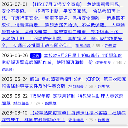
2026-07-01
【115年7月交通安全宣導】 危險毒駕零容忍，
安全不妥協。 一杯酒不上路、平安回家路。 合法考照再上
路，守護行車安全。 騎車不競速，保持安全距離。 過馬路不
求快，慢看停再走。 穿越馬路先抬頭，不做低頭族。 大車轉
彎有死角，遠離內輪差。 微型電動二輪車，先掛牌再上路。
不老騎士們，上路請戴安全帽。 高齡換照，讓回家的路更安
全。 交通部及桃園市政府關心您！
(
訓育組長
/ 68 /
跑馬燈
)
2026-06-26
本校於8月3日早上10時進行 115學年度
公告
常態編班暨導師編配作業，檢附編班海報一份
(
註冊組長
/ 145 /
跑馬燈
)
2026-06-24
轉知 身心障礙者權利公約（CRPD）第三次國家
報告條約專要文件及附件英文版
(
特教組長
/ 59 /
跑馬燈
)
2026-06-22
115學年度 定期月薪制 特教學生助理人員甄選
簡章
(
特教組長
/ 124 /
跑馬燈
)
2026-06-10
【登革熱防疫宣導】每週清除積水容器，杜絕病
媒蚊孳生，桃園市政府關心您！
(
衛生組長
/ 75 /
跑馬燈
)