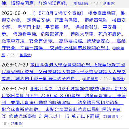
練，請預為因應，詳洽NCC官網。
(
訓育組長
/ 13 /
跑馬燈
)
2026-08-01
【115年8月交通安全宣導】 避免塞車熱區，暑
假安心遊。 定期做安檢、行車有保障。 拒絕毒駕駛，機車安
全騎。 考照再上路，平安每一程。 過街看號誌，平安每一
步。 低頭看手機，危險跟著來。 遠離大型車，死角不靠近。
微電車守規，安全有保障。 高齡要換照，駕駛更安心。 高齡
守安全，幸福一路伴。 交通部及桃園市政府關心您！
(
訓育組
長
/ 35 /
跑馬燈
)
2026-07-29
龜山區強迫入學委員會關心您，6歲至15歲之國
民應受國民教育，父母或監護人有督促子女或受監護人入學之
義務。讓我們用愛一同陪伴孩子成長。
(
註冊組長
/ 29 /
跑馬燈
)
2026-07-21
北部地區之「2026 城鎮韌性(防空)演習」訂於8
月13日星期四下午 2:30 至 3:00實施，將全面實施人、車管
制，並同步實施行動網路降速演練， 請全體民眾切勿恐慌，
配合落實避難疏散。 未配合演習管制將處以罰則(民防法第
25 條裁處新臺幣 3 萬元以上 15 萬元以下罰鍰)
(
訓育組長
/
46 /
跑馬燈
)