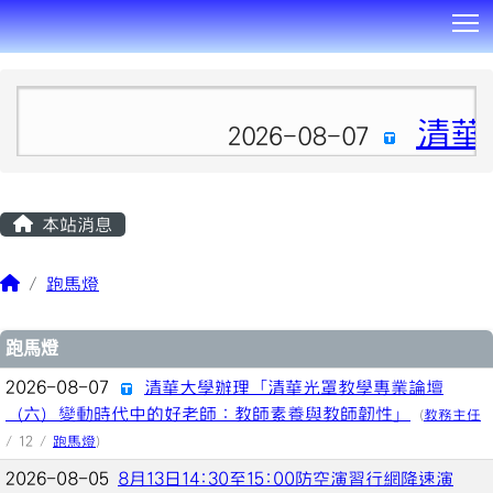
T
:::
清華
2026-08-07
本站消息
跑馬燈
文章列表
跑馬燈
2026-08-07
清華大學辦理「清華光罩教學專業論壇
（六）變動時代中的好老師：教師素養與教師韌性」
(
教務主任
/ 12 /
跑馬燈
)
2026-08-05
8月13日14:30至15:00防空演習行網降速演