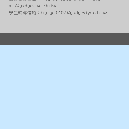
mis@gs.dges.tyc.edu.tw
學生輔導信箱：bigtiger0107@gs.dges.tyc.edu.tw