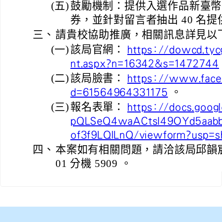
(五)
鼓勵機制：提供入選作品新臺幣(下
券，並針對留言者抽出 40 名提供
三、
請貴校協助推廣，相關訊息詳見以
(一)
該局官網：
https://dowcd.ty
nt.aspx?n=16342&s=1472744
(二)
該局臉書：
https://www.faceb
。
d=61564964331175
(三)
報名表單：
https://docs.goog
pQLSeQ4waACtsl49OYd5aab
of3f9LQlLnQ/viewform?usp=sh
四、
本案如有相關問題，請洽該局邱韻宸社
01 分機 5909 。