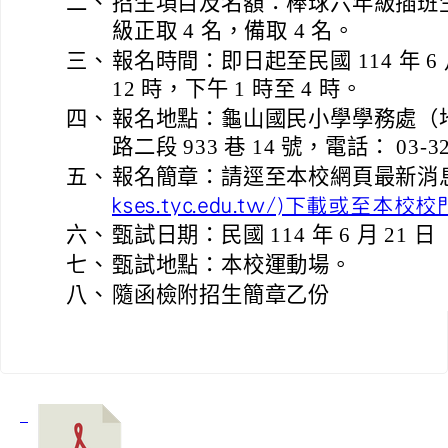
二、
招生項目及名額：棒球六年級插班生
級正取 4 名，備取 4 名。
三、
報名時間：即日起至民國 114 年 6 月 
12 時，下午 1 時至 4 時。
四、
報名地點：龜山國民小學學務處（
路二段 933 巷 14 號，電話： 03-32
五、
報名簡章：請逕至本校網頁最新消
kses.tyc.edu.tw/)下載或至
六、
甄試日期：民國 114 年 6 月 21
七、
甄試地點：本校運動場。
八、
隨函檢附招生簡章乙份