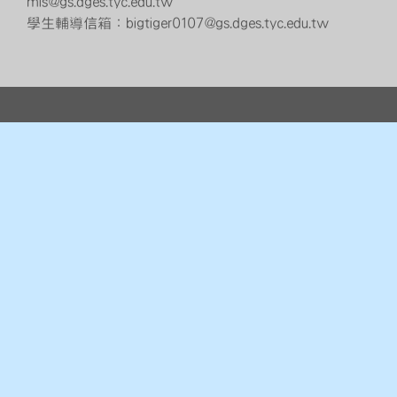
mis@gs.dges.tyc.edu.tw
學生輔導信箱：bigtiger0107@gs.dges.tyc.edu.tw