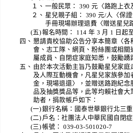
１、
一般民眾： 390 元〈路跑上
２、
星兒親子組： 390 元/人〈
手冊現場辦理退費〈贈送星兒
(五)
報名時間： 114 年 3 月 1 日起至 
四、
懇請貴校協助公告分享本簡章〈各
會、志工隊、網頁、粉絲團或相關
屬成員、自閉症家庭知悉，鼓勵踴
五、
由於本次活動主旨乃鼓勵星兒家庭
及人際互動機會，凡星兒家族參加
金，現場退還〉，並贈送路跑紀念
品及抽獎獎品等，此等均賴社會大
助者，捐款帳戶如下：
(一)
銀行名稱：國泰世華銀行北三重
(二)
戶名：社團法人中華民國自閉症
(三)
帳號： 039-03-501020-7