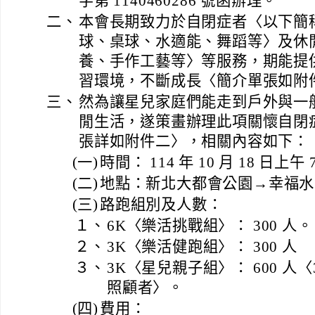
字第 1140460286 號函辦理。
二、
本會長期致力於自閉症者〈以下簡稱
球、桌球、水適能、舞蹈等〉及休
養、手作工藝等〉等服務，期能提
習環境，不斷成長〈簡介單張如附
三、
然為讓星兒家庭們能走到戶外與一
閒生活，遂策畫辦理此項關懷自閉
張詳如附件二〉，相關內容如下：
(一)
時間： 114 年 10 月 18 日上午 
(二)
地點：新北大都會公園→幸福水
(三)
路跑組別及人數：
１、
6K〈樂活挑戰組〉： 300 人。
２、
3K〈樂活健跑組〉： 300 人
３、
3K〈星兒親子組〉： 600 人〈3
照顧者〉。
(四)
費用：