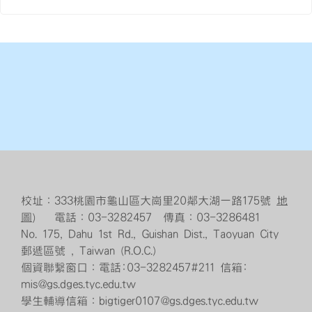
校址：333桃園市龜山區大崗里20鄰大湖一路175號
地
圖
） 電話：03-3282457 傳真：03-3286481
No. 175, Dahu 1st Rd., Guishan Dist., Taoyuan City
郵遞區號 , Taiwan (R.O.C.)
個資聯繫窗口：電話:03-3282457#211 信箱:
mis@gs.dges.tyc.edu.tw
學生輔導信箱：bigtiger0107@gs.dges.tyc.edu.tw