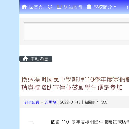
回首頁
網站地圖
學校簡介
:::
本站消息
檢送楊明國民中學辦理110學年度寒
請貴校協助宣傳並鼓勵學生踴躍參加
訓育組長
-
跑馬燈
| 2022-01-13 | 點閱數： 355
一、
依據 110 學年度楊明國中職業試探