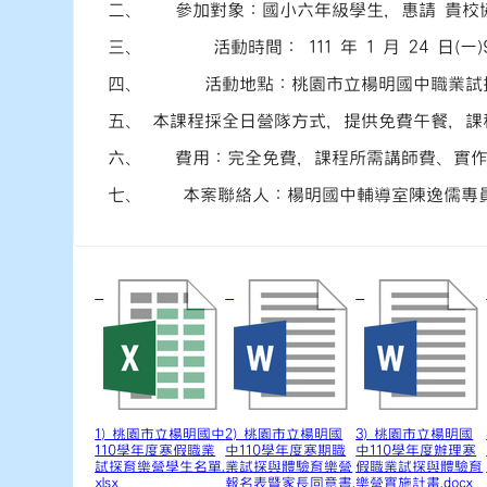
二、
參加對象：國小六年級學生，惠請 貴校協助於
三、
活動時間： 111 年 1 月 24 日(一)9
四、
活動地點：桃園市立楊明國中職業試
五、
本課程採全日營隊方式，提供免費午餐，課
六、
費用：完全免費，課程所需講師費、實
七、
本案聯絡人：楊明國中輔導室陳逸儒專員，電
1) 桃園市立楊明國中
2) 桃園市立楊明國
3) 桃園市立楊明國
110學年度寒假職業
中110學年度寒期職
中110學年度辦理寒
試探育樂營學生名單.
業試探與體驗育樂營
假職業試探與體驗育
xlsx
報名表暨家長同意書.
樂營實施計畫.docx