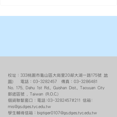
校址：333桃園市龜山區大崗里20鄰大湖一路175號
地
圖
） 電話：03-3282457 傳真：03-3286481
No. 175, Dahu 1st Rd., Guishan Dist., Taoyuan City
郵遞區號 , Taiwan (R.O.C.)
個資聯繫窗口：電話:03-3282457#211 信箱:
mis@gs.dges.tyc.edu.tw
學生輔導信箱：bigtiger0107@gs.dges.tyc.edu.tw