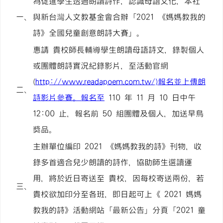
為促進學生透過朗讀詩作，認識母語文化，本社
一、
與新台灣人文教基金會合辦「2021 《媽媽教我的
詩》全國兒童創意朗詩大賽」。
惠請 貴校師長輔導學生朗讀母語詩文，錄製個人
或團體朗詩實況紀錄影片，至活動官網
(
http://www.readapoem.com.tw/)報名並上傳朗
二、
詩影片參賽。報名至
110 年 11 月 10 日中午
12:00 止，報名前 50 組團體及個人，加送早鳥
獎品。
主辦單位編印 2021 《媽媽教我的詩》刊物，收
錄多首適合兒少朗讀的詩作，協助師生選讀運
用，將於近日寄送至 貴校，因每校寄送兩份，若
三、
貴校欲加印分至各班，即日起可上《 2021 媽媽
教我的詩》活動網站「最新公告」分頁「2021 童