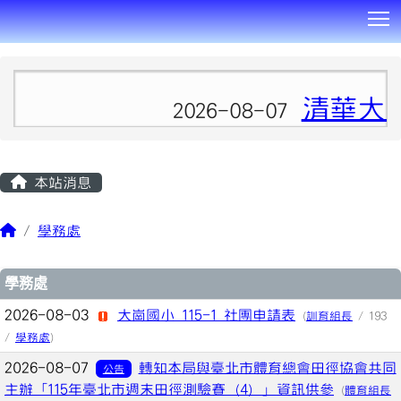
T
:::
清華大
2026-08-07
本站消息
學務處
文章列表
學務處
2026-08-03
大崗國小 115-1 社團申請表
(
訓育組長
/ 193
/
學務處
)
2026-08-07
轉知本局與臺北市體育總會田徑協會共同
公告
主辦「115年臺北市週末田徑測驗賽（4）」資訊供參
(
體育組長