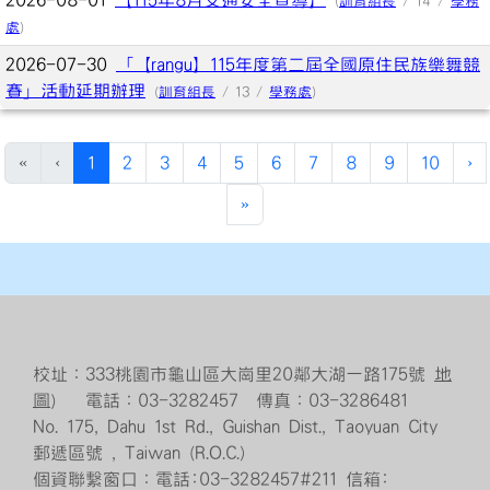
2026-08-01
【115年8月交通安全宣導】
(
訓育組長
/ 14 /
學務
處
)
2026-07-30
「【rangu】115年度第二屆全國原住民族樂舞競
賽」活動延期辦理
(
訓育組長
/ 13 /
學務處
)
(current)
«
‹
1
2
3
4
5
6
7
8
9
10
›
»
校址：333桃園市龜山區大崗里20鄰大湖一路175號
地
圖
） 電話：03-3282457 傳真：03-3286481
No. 175, Dahu 1st Rd., Guishan Dist., Taoyuan City
郵遞區號 , Taiwan (R.O.C.)
個資聯繫窗口：電話:03-3282457#211 信箱: