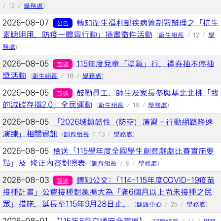
/ 12 /
學務處
)
2026-08-07
轉知衛生福利部疾病管制署辦理之「抗生
公告
素聰明用，防疫一體齊行動」插畫徵件活動
(
衛生組長
/ 12 /
學
務處
)
2026-08-05
115年度兒童「塗氟」行，禮券抽不停抽
宣導
獎活動
(
衛生組長
/ 18 /
學務處
)
2026-08-05
鼓勵員工、師生及家長參與基北北桃「我
宣導
的減碳存摺2.0」全民運動
(
衛生組長
/ 19 /
學務處
)
2026-08-05
「2026城鎮韌性（防空）演習－行動網路降速
演練」相關資訊
(
訓育組長
/ 13 /
學務處
)
2026-08-05
檢送「115學年度全國學生創意戲劇比賽實施要
點」及 修正內容對照表
(
訓育組長
/ 9 /
學務處
)
2026-08-03
轉知公文:「114-115年度COVID-19疫苗
宣導
接種計畫」公費接種對象擴大為「滿6個月以上尚未接種之民
眾」措施，延長至115年9月28日止。
(
健康中心
/ 25 /
學務處
)