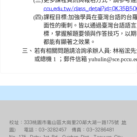
(三)
更多課程資訊與報名方式，請參考
ccu.edu.tw/class_detail?id=0K35B5
(四)
課程目標:加強學員在臺灣台語的台
面性的衝刺。皆以通過臺灣台語語言能
標，掌握解題要領與作答技巧，以期
都能有顯著之效果。
三、
若有相關問題請洽詢承辦人員: 林裕浤先生 02-
或總機 1 ；郵件信箱 yuhulin@sce.pccu.ed
校址：333桃園市龜山區大崗里20鄰大湖一路175號
地
圖
） 電話：03-3282457 傳真：03-3286481