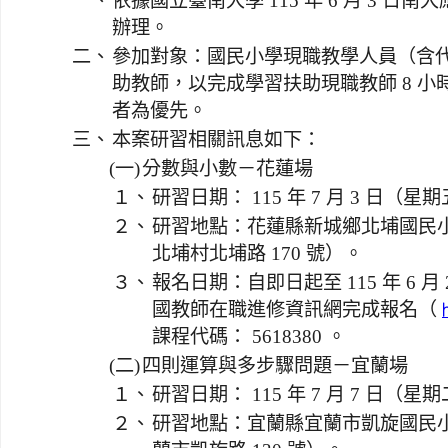
一、
依據國立臺南大學 115 年 6 月 3 日南大應
辦理。
二、
參加對象：國民小學現職教學人員（含
助教師，以完成學習扶助現職教師 8 小時
者為優先。
三、
本案研習相關訊息如下：
(一)
分數與小數－花蓮場
１、
研習日期： 115 年 7 月 3 日（星
２、
研習地點：花蓮縣新城鄉北埔國民
北埔村北埔路 170 號）。
３、
報名日期：自即日起至 115 年 6 
國教師在職進修資訊網完成報名（
課程代碼： 5618380 。
(二)
四則運算與多步驟問題－宜蘭場
１、
研習日期： 115 年 7 月 7 日（星
２、
研習地點：宜蘭縣宜蘭市凱旋國民