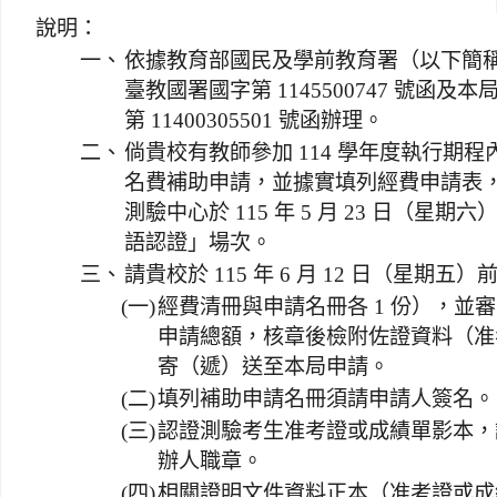
說明：
一、
依據教育部國民及學前教育署（以下簡稱國教署
臺教國署國字第 1145500747 號函及本局 1
第 11400305501 號函辦理。
二、
倘貴校有教師參加 114 學年度執行期
名費補助申請，並據實填列經費申請表
測驗中心於 115 年 5 月 23 日（星期
語認證」場次。
三、
請貴校於 115 年 6 月 12 日（星期
(一)
經費清冊與申請名冊各 1 份），並
申請總額，核章後檢附佐證資料（准
寄（遞）送至本局申請。
(二)
填列補助申請名冊須請申請人簽名。
(三)
認證測驗考生准考證或成績單影本，
辦人職章。
(四)
相關證明文件資料正本（准考證或成