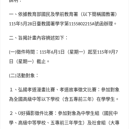
說明：
一、依據教育部國民及學前教育署（以下簡稱國教署）
年
月
日臺教國署學字第
號函辦理。
115
5
28
1155802215A
二、旨揭計畫內容摘述如下：
一
徵件時間：
年
月
日（星期一）起至
年
月
(
)
115
6
1
115
9
7
日（星期一）截止。
二
活動對象：
(
)
１、弘揚孝道漫畫比賽、孝道故事徵文比賽：參加對象
為全國高級中等以下學校（含五專前三年）在學學生。
２、
好攝影徵件比賽：參加對象為中學生組（國民中
Ü
學、高級中等學校、五專前三年學生）及社會組（大專