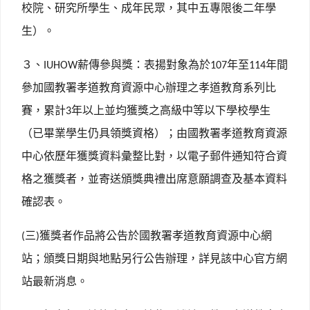
校院、研究所學生、成年民眾，其中五專限後二年學
生）。
３、
薪傳參與獎：表揚對象為於
年至
年間
IUHOW
107
114
參加國教署孝道教育資源中心辦理之孝道教育系列比
賽，累計
年以上並均獲獎之高級中等以下學校學生
3
（已畢業學生仍具領獎資格）；由國教署孝道教育資源
中心依歷年獲獎資料彙整比對，以電子郵件通知符合資
格之獲獎者，並寄送頒獎典禮出席意願調查及基本資料
確認表。
三
獲獎者作品將公告於國教署孝道教育資源中心網
(
)
站；頒獎日期與地點另行公告辦理，詳見該中心官方網
站最新消息。