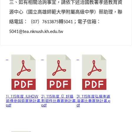
三、如有相關洽詢事宜，請依下述洽國教署孝道教育資
源中心（國立高雄師範大學附屬高級中學）蔡助理，聯
絡電話：（
）
轉
；電子信箱：
07
7613875
5041
5041@tea.nknush.kh.edu.tw
1) 115年度 IUHOW
2) 115年度 Ü 好攝
3) 115年度弘揚孝道
薪傳參與獎實施計畫.
影徵件比賽實施計畫.
漫畫比賽實施計畫.p
pdf
pdf
df