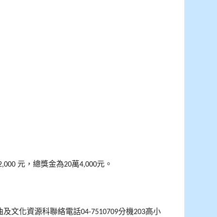
元，總獎金為
萬
元。
2,000
20
4,000
曲及文化資源科聯絡電話
分機
高小
04-7510709
203