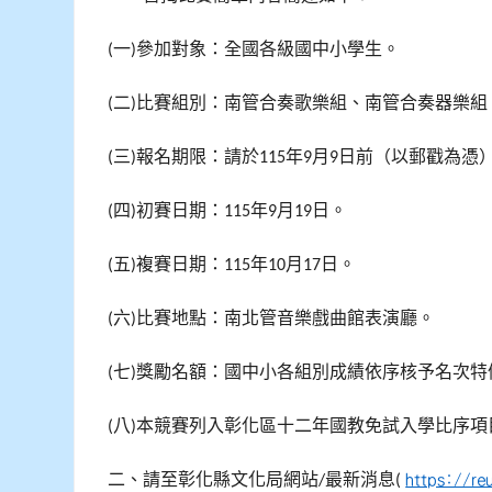
一
參加對象：全國各級國中小學生。
(
)
二
比賽組別：南管合奏歌樂組、南管合奏器樂組
(
)
三
報名期限：請於
年
月
日前（以郵戳為憑
(
)
115
9
9
四
初賽日期：
年
月
日。
(
)
115
9
19
五
複賽日期：
年
月
日。
(
)
115
10
17
六
比賽地點：南北管音樂戲曲館表演廳。
(
)
七
獎勵名額：國中小各組別成績依序核予名次特
(
)
八
本競賽列入彰化區十二年國教免試入學比序項
(
)
二、請至彰化縣文化局網站
最新消息
https://re
/
(