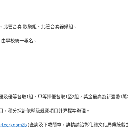
、北管合奏
歌樂組、北管合奏器樂組。
）由學校統一報名。
優及優等各取
組、甲等擇優各取
至
組，獎金最高為新臺幣
萬
1
1
3
1
目，積分採計依縣級競賽項目計算標準辦理。
查詢及下載簡章，詳情請洽彰化縣文化局傳統戲
url.cc/kpbmZb
)