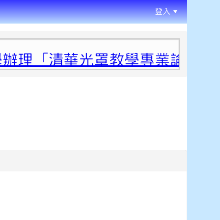
登入
:::
理「清華光罩教學專業論壇（六