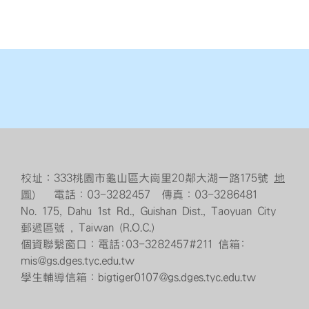
校址：333桃園市龜山區大崗里20鄰大湖一路175號
地
圖
） 電話：03-3282457 傳真：03-3286481
No. 175, Dahu 1st Rd., Guishan Dist., Taoyuan City
郵遞區號 , Taiwan (R.O.C.)
個資聯繫窗口：電話:03-3282457#211 信箱:
mis@gs.dges.tyc.edu.tw
學生輔導信箱：bigtiger0107@gs.dges.tyc.edu.tw