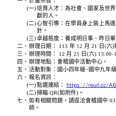
一、
計畫宗旨：
(一)
培育人才：為社會、國家及世界
獻的人。
(二)
心智引導：在學員身上裝上馬達
針。
(三)
卓越態度：養成明日事、昨日畢
二、
辦理日期： 113 年 12 月 21 日(
三、
辦理時間： 12 月 21 日(六) 13:00-1
四、
辦理地點：會稽國中活動中心。
五、
活動對象：國小四年級~國中九年
六、
報名資訊：
(一)
點選連結：
https://reurl.cc/A6
(二)
掃瞄 QR(如附件)。
七、
如有相關問題，請逕洽會稽國中 03-35
師。