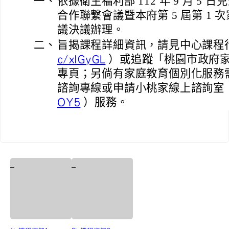
一、
依據衛生福利部 112 年 9 月 5
合作聯繫會議暨本府第 5 屆第 1
議決議辦理。
二、
旨揭課程詳細資訊，請見中心課程
）或追蹤「桃園市政府家
c/xlGyGL
專頁；另倘有家庭教育個別化服務需求
諮詢專線或申請小桃家線上諮詢室
）服務。
OY5