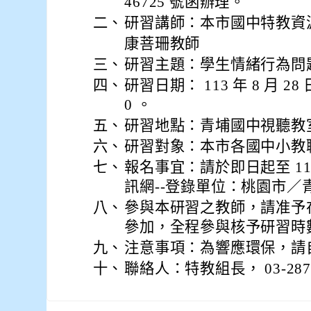
46725 號函辦理。
二、
研習講師：本市國中特教資
康菩珊教師
三、
研習主題：學生情緒行為問
四、
研習日期： 113 年 8 月 28
0 。
五、
研習地點：青埔國中視聽教
六、
研習對象：本市各國中小教職
七、
報名事宜：請於即日起至 113
訊網--登錄單位：桃園市／
八、
參與本研習之教師，請准予
參加，全程參與核予研習時數
九、
注意事項：為響應環保，請
十、
聯絡人：特教組長， 03-2871