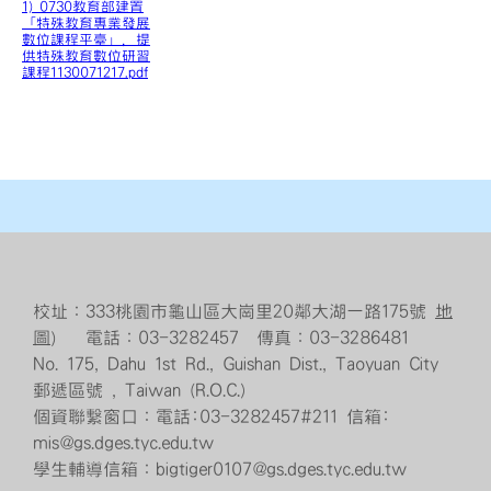
1) 0730教育部建置
「特殊教育專業發展
數位課程平臺」，提
供特殊教育數位研習
課程1130071217.pdf
校址：333桃園市龜山區大崗里20鄰大湖一路175號
地
圖
） 電話：03-3282457 傳真：03-3286481
No. 175, Dahu 1st Rd., Guishan Dist., Taoyuan City
郵遞區號 , Taiwan (R.O.C.)
個資聯繫窗口：電話:03-3282457#211 信箱:
mis@gs.dges.tyc.edu.tw
學生輔導信箱：bigtiger0107@gs.dges.tyc.edu.tw