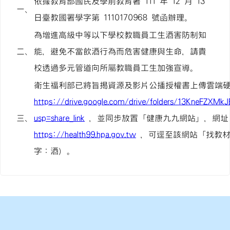
依據教育部國民及學前教育署 111 年 12 月 13
一、
日臺教國署學字第 1110170968 號函辦理。
為增進高級中等以下學校教職員工生酒害防制知
二、
能，避免不當飲酒行為而危害健康與生命，請貴
校透過多元管道向所屬教職員工生加強宣導。
衛生福利部已將旨揭資源及影片公播授權書上傳雲端
https://drive.google.com/drive/folders/13KneFZX
三、
usp=share_link
，並同步放置「健康九九網站」，網址
https://health99.hpa.gov.tw
，可逕至該網站「找教材
字：酒）。