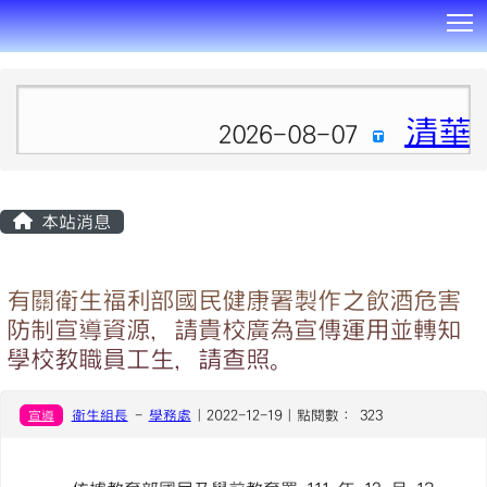
T
:::
清華
2026-08-07
本站消息
有關衛生福利部國民健康署製作之飲酒危害
防制宣導資源，請貴校廣為宣傳運用並轉知
學校教職員工生，請查照。
宣導
衛生組長
-
學務處
| 2022-12-19 | 點閱數： 323