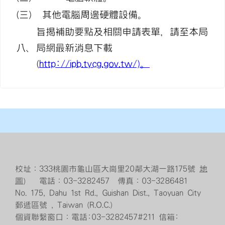
(三)
其他電腦周邊硬體設備。
旨揭補助要點及相關申請表單，請至本局
八、
局網最新消息下載
(
http://ipb.tycg.gov.tw/)。
校址：333桃園市龜山區大崗里20鄰大湖一路175號
地
圖
） 電話：03-3282457 傳真：03-3286481
No. 175, Dahu 1st Rd., Guishan Dist., Taoyuan City
郵遞區號 , Taiwan (R.O.C.)
個資聯繫窗口：電話:03-3282457#211 信箱: