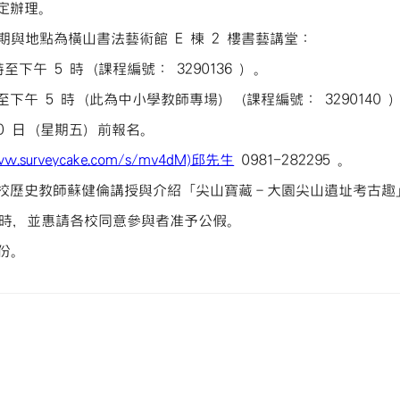
規定辦理。
與地點為橫山書法藝術館 E 棟 2 樓書藝講堂：
 時至下午 5 時（課程編號： 3290136 ）。
0 時至下午 5 時（此為中小學教師專場）（課程編號： 3290140 
 10 日（星期五）前報名。
ww.surveycake.com/s/mv4dM)邱先生
0981-282295 。
校歷史教師蘇健倫講授與介紹「尖山寶藏－大園尖山遺址考古趣
小時，並惠請各校同意參與者准予公假。
份。