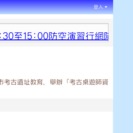
登入
:::
:30至15:00防空演習行網降速
市考古遺址教育，舉辦「考古桌遊師資