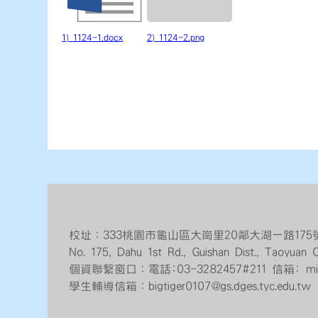
1) 1124-1.docx
2) 1124-2.png
校址：333桃園市龜山區大崗里20鄰大湖一路17
No. 175, Dahu 1st Rd., Guishan Dist., Taoyua
個資聯繫窗口：電話:03-3282457#211 信箱: mis@gs
學生輔導信箱：bigtiger0107@gs.dges.tyc.edu.tw