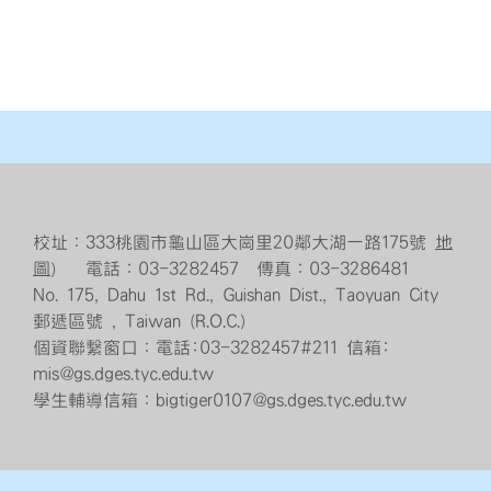
校址：333桃園市龜山區大崗里20鄰大湖一路175號
地
圖
） 電話：03-3282457 傳真：03-3286481
No. 175, Dahu 1st Rd., Guishan Dist., Taoyuan City
郵遞區號 , Taiwan (R.O.C.)
個資聯繫窗口：電話:03-3282457#211 信箱:
mis@gs.dges.tyc.edu.tw
學生輔導信箱：bigtiger0107@gs.dges.tyc.edu.tw