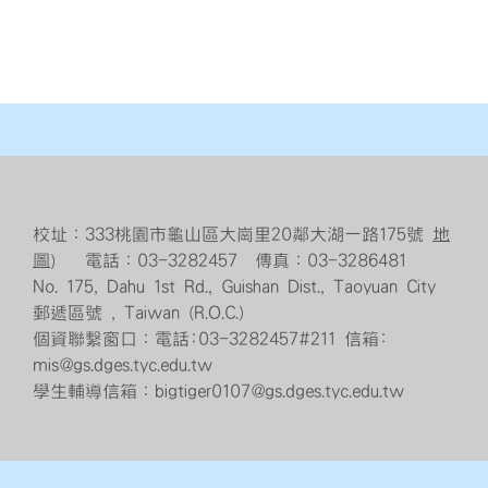
校址：333桃園市龜山區大崗里20鄰大湖一路175號
地
圖
） 電話：03-3282457 傳真：03-3286481
No. 175, Dahu 1st Rd., Guishan Dist., Taoyuan City
郵遞區號 , Taiwan (R.O.C.)
個資聯繫窗口：電話:03-3282457#211 信箱:
mis@gs.dges.tyc.edu.tw
學生輔導信箱：bigtiger0107@gs.dges.tyc.edu.tw