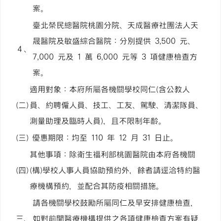
案。
臺北榮民總醫院桃園分院、天成醫療社團法人天
晟醫院及敏盛綜合醫院：分別提供 3,500 元、
４、
7,000 元及 1 萬 6,000 元等 3 項健康檢查方
案。
適用對象：本府所屬各機關學校同仁(含公教人
(二)
員、約聘僱人員、技工、工友、駕駛、清潔隊員、
測量助理及臨時人員)，且不限制年齡。
(三)
優惠期限：均至 110 年 12 月 31 日止。
其他事項：除衛生福利部桃園醫院由本府各機關
(四)
(構)學校人事人員協助預約外，餘者請逕洽特約醫
療機構預約，並配合其防疫相關措施。
請各機關學校鼓勵所屬同仁及早安排健康檢查，
三、
如對前開醫療機構提供之各項健康檢查方案有疑