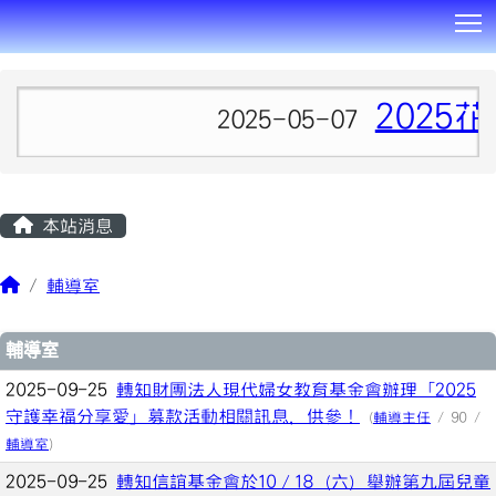
T
:::
2025花
2025-05-07
本站消息
輔導室
文章列表
輔導室
2025-09-25
轉知財團法人現代婦女教育基金會辦理「2025
守護幸福分享愛」募款活動相關訊息，供參！
(
輔導主任
/ 90 /
輔導室
)
2025-09-25
轉知信誼基金會於10／18（六）舉辦第九屆兒童