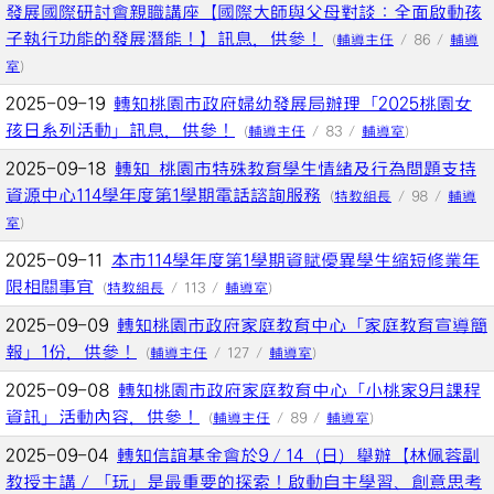
發展國際研討會親職講座【國際大師與父母對談：全面啟動孩
子執行功能的發展潛能！】訊息，供參！
(
輔導主任
/ 86 /
輔導
室
)
2025-09-19
轉知桃園市政府婦幼發展局辦理「2025桃園女
孩日系列活動」訊息，供參！
(
輔導主任
/ 83 /
輔導室
)
2025-09-18
轉知 桃園市特殊教育學生情緒及行為問題支持
資源中心114學年度第1學期電話諮詢服務
(
特教組長
/ 98 /
輔導
室
)
2025-09-11
本市114學年度第1學期資賦優異學生縮短修業年
限相關事宜
(
特教組長
/ 113 /
輔導室
)
2025-09-09
轉知桃園市政府家庭教育中心「家庭教育宣導簡
報」1份，供參！
(
輔導主任
/ 127 /
輔導室
)
2025-09-08
轉知桃園市政府家庭教育中心「小桃家9月課程
資訊」活動內容，供參！
(
輔導主任
/ 89 /
輔導室
)
2025-09-04
轉知信誼基金會於9／14（日）舉辦【林佩蓉副
教授主講／「玩」是最重要的探索！啟動自主學習、創意思考