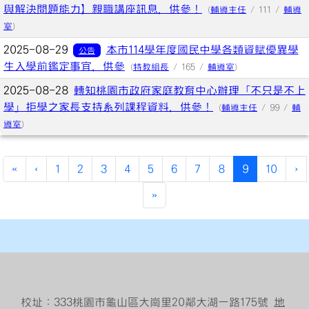
與解決問題能力】親職講座訊息，供參！
(
輔導主任
/ 111 /
輔導
室
)
2025-08-29
本市114學年度國民中學各類資賦優異學
公告
生入學前鑑定事宜，供參
(
特教組長
/ 165 /
輔導室
)
2025-08-28
轉知桃園市政府家庭教育中心辦理「不只是不上
學」拒學之家長支持系列課程資料，供參！
(
輔導主任
/ 99 /
輔
導室
)
(current)
«
‹
1
2
3
4
5
6
7
8
9
10
›
»
校址：333桃園市龜山區大崗里20鄰大湖一路175號
地