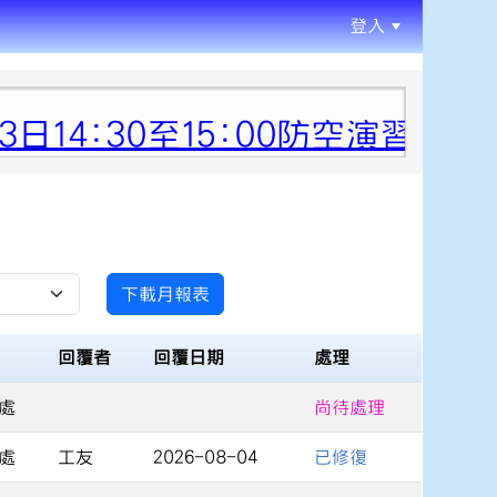
登入
:::
日14:30至15:00防空演習行
下載月報表
回覆者
回覆日期
處理
處
尚待處理
處
工友
2026-08-04
已修復