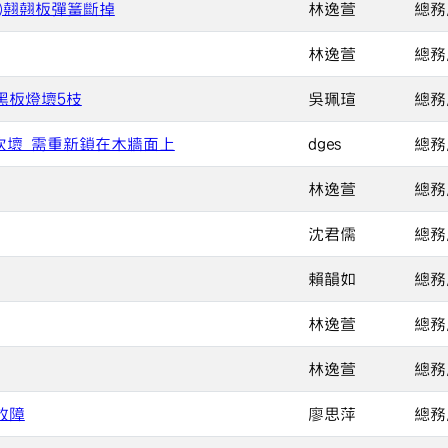
)翹翹板彈簧斷掉
林逸萱
總務
林逸萱
總務
黑板燈壞5枝
吳珮瑄
總務
吹壞 需重新鎖在木牆面上
dges
總務
林逸萱
總務
沈君儒
總務
賴韻如
總務
林逸萱
總務
林逸萱
總務
故障
廖思萍
總務