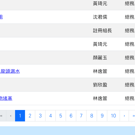
黃琦元
總務
用
沈君儒
總務
註冊組長
總務
黃琦元
總務
顏麗玉
總務
水龍頭漏水
林逸萱
總務
劉欣盈
總務
物堵塞
林逸萱
總務
(current)
«
‹
1
2
3
4
5
6
7
8
9
10
›
»