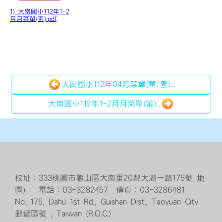
1) 大崗國小112年1-2
月月菜單(素).pdf
大崗國小112年04月菜單(葷/素)...
大崗國小112年1-2月月菜單(葷)...
校址：333桃園市龜山區大崗里20鄰大湖一路175號
地
圖
） 電話：03-3282457 傳真：03-3286481
No. 175, Dahu 1st Rd., Guishan Dist., Taoyuan City
郵遞區號 , Taiwan (R.O.C.)