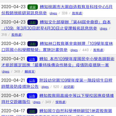
2020-04-23
轉知桃園市大園自造教育及科技中心5月
研習
份教師增能研習訊息供參
(
dges
/ 328 /
教務處
)
2020-04-23
轉知文化部舉辦「第44屆金鼎獎」自本
活動
（109）年3月30日起至4月30日止受理報名訊息供參
(
dges
/
318 /
教務處
)
2020-04-23
轉知林口教育基金會辦理「109學年度林
活動
口區國小科學體驗營」實施計畫供參
(
dges
/ 440 /
教務處
)
2020-04-21
轉知 本市109學年度國民中小學各類藝術
公告
才能班鑑定因應「嚴重特殊傳染性肺炎」疫情防疫措施一案
(
dges
/ 348 /
輔導室
)
2020-04-21
附設幼兒園109學年度第一階段招生日程
公告
時間及防疫措施公告
(
dges
/ 520 /
幼兒園
)
2020-04-17
轉知教育局高級中等以下學校因應疫情維
公告
持社交距離指引
(
dges
/ 349 /
學務處
)
2020-04-17
轉知國立自然科學博物館921地震教育園
活動