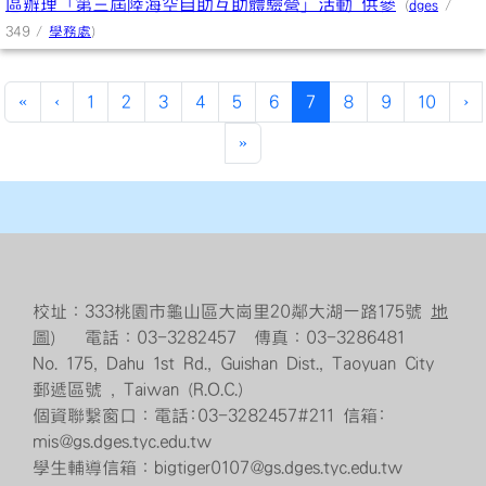
區辦理「第三屆陸海空自助互助體驗營」活動 供參
(
dges
/
349 /
學務處
)
(current)
«
‹
1
2
3
4
5
6
7
8
9
10
›
»
校址：333桃園市龜山區大崗里20鄰大湖一路175號
地
圖
） 電話：03-3282457 傳真：03-3286481
No. 175, Dahu 1st Rd., Guishan Dist., Taoyuan City
郵遞區號 , Taiwan (R.O.C.)
個資聯繫窗口：電話:03-3282457#211 信箱:
mis@gs.dges.tyc.edu.tw
學生輔導信箱：bigtiger0107@gs.dges.tyc.edu.tw