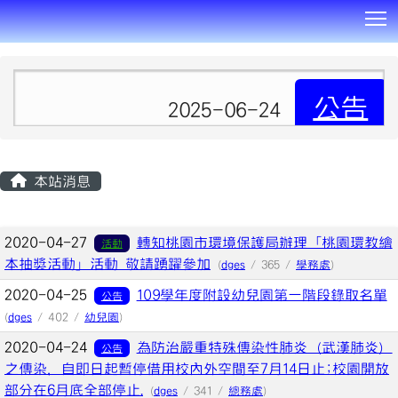
T
:::
公告
2025-06-24
本站消息
文章列表
2020-04-27
轉知桃園市環境保護局辦理「桃園環教繪
活動
本抽獎活動」活動 敬請踴躍參加
(
dges
/ 365 /
學務處
)
2020-04-25
109學年度附設幼兒園第一階段錄取名單
公告
(
dges
/ 402 /
幼兒園
)
2020-04-24
為防治嚴重特殊傳染性肺炎（武漢肺炎）
公告
之傳染，自即日起暫停借用校內外空間至7月14日止;校園開放
部分在6月底全部停止.
(
dges
/ 341 /
總務處
)