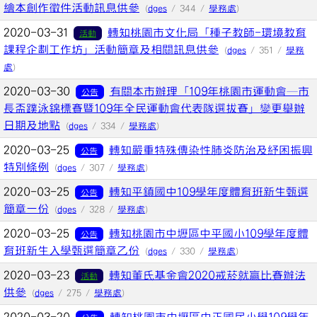
繪本創作徵件活動訊息供參
(
dges
/ 344 /
學務處
)
2020-03-31
轉知桃園市文化局「種子教師-環境教育
活動
課程企劃工作坊」活動簡章及相關訊息供參
(
dges
/ 351 /
學務
處
)
2020-03-30
有關本市辦理「109年桃園市運動會─市
公告
長盃蹼泳錦標賽暨109年全民運動會代表隊選拔賽」變更舉辦
日期及地點
(
dges
/ 334 /
學務處
)
2020-03-25
轉知嚴重特殊傳染性肺炎防治及紓困振興
公告
特別條例
(
dges
/ 307 /
學務處
)
2020-03-25
轉知平鎮國中109學年度體育班新生甄選
公告
簡章一份
(
dges
/ 328 /
學務處
)
2020-03-25
轉知桃園市中壢區中平國小109學年度體
公告
育班新生入學甄選簡章乙份
(
dges
/ 330 /
學務處
)
2020-03-23
轉知董氏基金會2020戒菸就贏比賽辦法
活動
供參
(
dges
/ 275 /
學務處
)