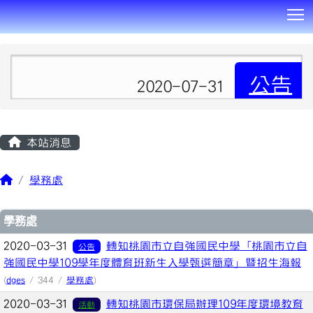
T
:::
公告
2020-07-31
本站消息
學務處
文章列表
學務處
2020-03-31
轉知桃園市立自強國民中學「桃園市立自
公告
強國民中學109學年度體育班新生入學甄選簡章」暨招生海報
(
dges
/ 344 /
學務處
)
2020-03-31
轉知桃園市環保局辦理109年度環境教育
活動