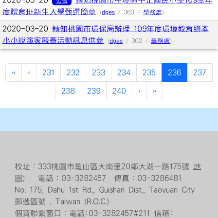
2020-03-20
轉知桃園市中壢區中正國民小學109學年
公告
度體育班新生入學甄選簡章
(
dges
/ 360 /
學務處
)
2020-03-20
轉知桃園市環保局辦理 109年度環境教育繪本
小小說演家競賽活動訊息供參
(
dges
/ 302 /
學務處
)
(current)
«
‹
231
232
233
234
235
236
237
238
239
240
›
»
校址：333桃園市龜山區大崗里20鄰大湖一路175號
地
圖
） 電話：03-3282457 傳真：03-3286481
No. 175, Dahu 1st Rd., Guishan Dist., Taoyuan City
郵遞區號 , Taiwan (R.O.C.)
個資聯繫窗口：電話:03-3282457#211 信箱: