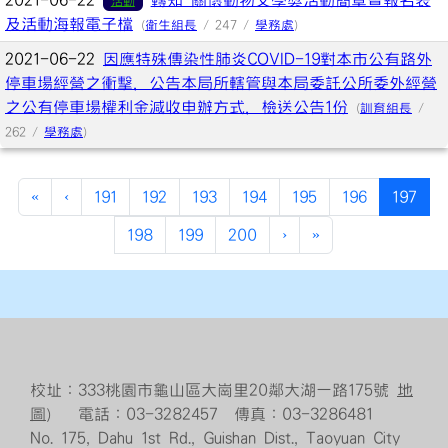
2021-06-22
轉知 關懷動物文學獎活動簡章暨報名表
活動
及活動海報電子檔
(
衛生組長
/ 247 /
學務處
)
2021-06-22
因應特殊傳染性肺炎COVID-19對本市公有路外
停車場經營之衝擊，公告本局所轄管與本局委託公所委外經營
之公有停車場權利金減收申辦方式，檢送公告1份
(
訓育組長
/
262 /
學務處
)
(cur
«
‹
191
192
193
194
195
196
197
198
199
200
›
»
校址：333桃園市龜山區大崗里20鄰大湖一路175號
地
圖
） 電話：03-3282457 傳真：03-3286481
No. 175, Dahu 1st Rd., Guishan Dist., Taoyuan City