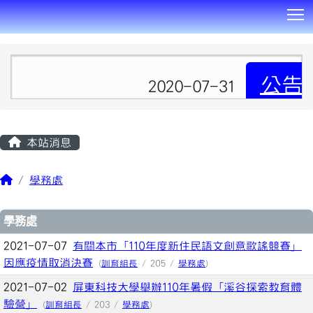
T
:::
公告
2020-07-31
本站消息
學務處
文章列表
學務處
2021-07-07
有關本市「110年度新住民語文創意歌謠競賽」
因應疫情取消決賽
(
訓育組長
/ 205 /
學務處
)
2021-07-02
屏東科技大學舉辦110年暑假「溪谷探索教育體
驗營」
(
訓育組長
/ 203 /
學務處
)