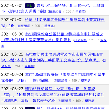
2021-07-01
轉知 水土保持多元化活動─水、土精靈
活動
小小形象代言人選拔 活動
(
衛生組長
/ 256 /
學務處
)
2021-07-01
檢送「110學年度全國學生創意戲劇比賽實施要
點」1份
(
訓育組長
/ 205 /
學務處
)
2021-06-30
歡迎同學報名公視節目《藝術很有事》舉辦之
『藝術好好玩！居家玩藝大賞』徵件活動
(
訓育組長
/ 211 /
學務
處
)
2021-06-25
為推廣防災士培訓課程及本市市民防災知識宣
導，檢送本市防災士與防災手冊電子文宣各1份，請查照。
(
訓
育組長
/ 214 /
學務處
)
2021-06-24
本市109學年度暑假「市長給全市高國中小學生
家長的一封信」，歡迎點閱。
(
訓育組長
/ 199 /
學務處
)
2021-06-23
轉知法務部辦理「炎夏『漫』活，創意說
『畫』」110年暑期青少年兒童犯罪預防漫畫與創意短片徵件
活動辦法、海報、報名表各乙份
(
訓育組長
/ 199 /
學務處
)