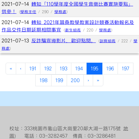
2021-07-14
轉知「110學年度全國學生音樂比賽實施要點」
供參！
(
學務主任
/ 290 /
學務處
)
2021-07-14
轉知 2021年蠶桑教學教案設計競賽活動報名及
作品交件日期延期相關事宜
(
衛生組長
/ 220 /
學務處
)
2021-07-13
反詐騙宣導影片，歡迎點閱。
(
訓育組長
/ 222 /
學
務處
)
(current)
«
‹
191
192
193
194
195
196
197
198
199
200
›
»
校址：333桃園市龜山區大崗里20鄰大湖一路175號
地
圖
） 電話：03-3282457 傳真：03-3286481