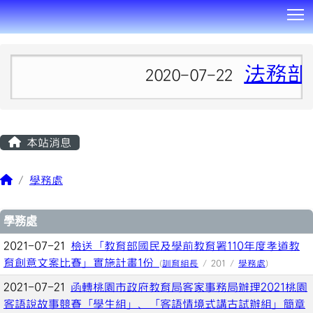
T
:::
法務部
2020-07-22
本站消息
學務處
文章列表
學務處
2021-07-21
檢送「教育部國民及學前教育署110年度孝道教
育創意文案比賽」實施計畫1份
(
訓育組長
/ 201 /
學務處
)
2021-07-21
函轉桃園市政府教育局客家事務局辦理2021桃園
客語說故事競賽「學生組」、「客語情境式講古試辦組」簡章