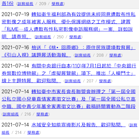
各1份
(
訓育組長
/ 209 /
學務處
)
2021-07-19
轉知衛生福利部為有效提供未經同意遭散布性私
密影像之成年被害人服務，優化保護網絡之工作模式，建置
「私ME─成人遭散布性私密影像申訴服務網」一案，詳如說
明，請查照。
(
訓育組長
/ 250 /
學務處
)
2021-07-16
檢送「《桃‧回原鄉》：原住民族環境教育展」
《引山入視》議題展活動海報。
(
訓育組長
/ 208 /
學務處
)
2021-07-14
有關中央銀行自本(110)年7月1日起於「中央銀行
券幣數位博物館」之「虛擬展覽館」項下，推出「人權鬥士」
線上主題特展，歡迎點閱。
(
訓育組長
/ 207 /
學務處
)
2021-07-14
轉知臺中市家長會長聯盟會辦理之「第一屆全國
公私立國小兒童真情家書徵文比賽」及「第一屆全國公私立高
中職、國中青少年萬金家書徵文比賽」截稿時間異動為二階段
(
訓育組長
/ 216 /
學務處
)
2021-07-14
水域安全知能宣導影片及報告，歡迎點閱。
(
訓育
組長
/ 214 /
學務處
)